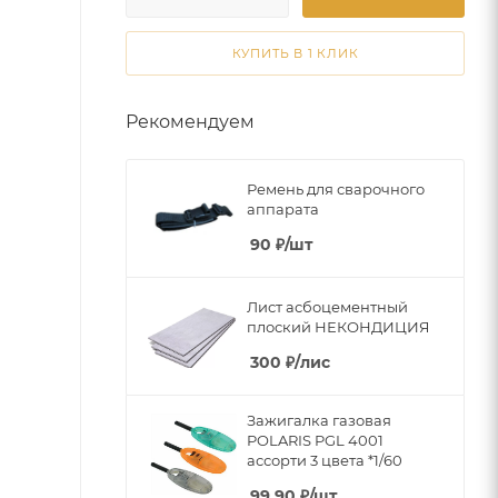
КУПИТЬ В 1 КЛИК
Рекомендуем
Ремень для сварочного
аппарата
90
₽
/шт
Лист асбоцементный
плоский НЕКОНДИЦИЯ
300
₽
/лис
Зажигалка газовая
POLARIS PGL 4001
ассорти 3 цвета *1/60
99.90
₽
/шт