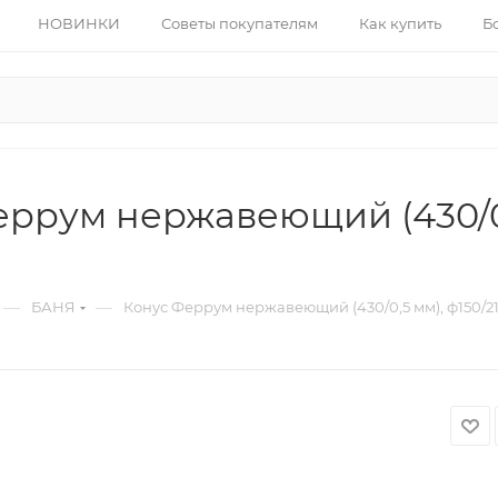
НОВИНКИ
Советы покупателям
Как купить
Б
ррум нержавеющий (430/0,5
—
—
БАНЯ
Конус Феррум нержавеющий (430/0,5 мм), ф150/21