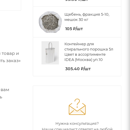
Щебень, фракция 5-10,
мешок 30 кг
105
₽
/шт
Контейнер для
стирального порошка 5л
 товар и
Цвет в ассортименте
IDEA (Москва) уп.10
ть заказ»
305.40
₽
/шт
 вам
ь
Нужна консультация?
Наши специалист ответят на любой