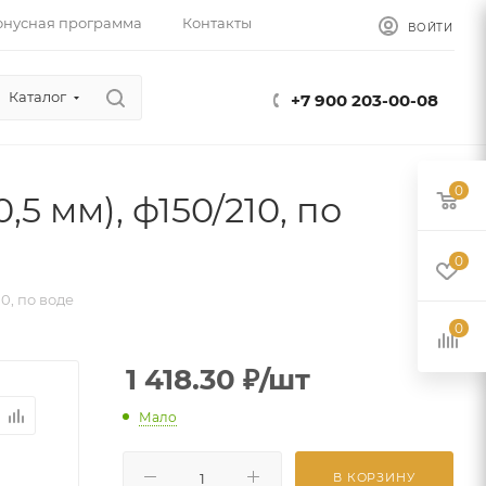
онусная программа
Контакты
ВОЙТИ
Каталог
+7 900 203-00-08
0
 мм), ф150/210, по
0
0, по воде
0
1 418.30
₽
/шт
Мало
В КОРЗИНУ