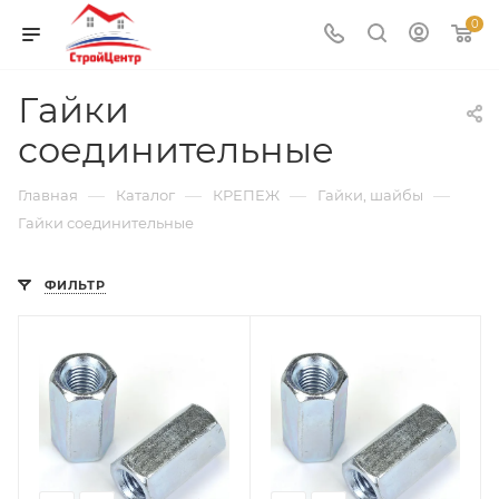
0
Гайки
соединительные
—
—
—
—
Главная
Каталог
КРЕПЕЖ
Гайки, шайбы
Гайки соединительные
ФИЛЬТР