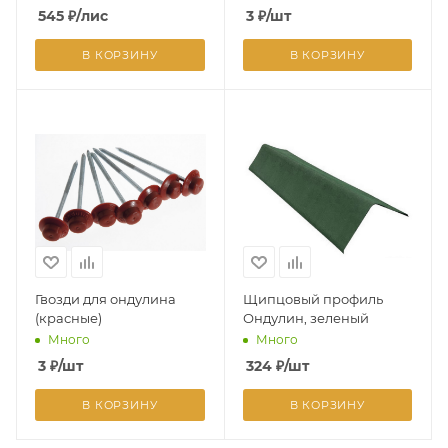
545
₽
/лис
3
₽
/шт
В КОРЗИНУ
В КОРЗИНУ
Гвозди для ондулина
Щипцовый профиль
(красные)
Ондулин, зеленый
Много
Много
3
₽
/шт
324
₽
/шт
В КОРЗИНУ
В КОРЗИНУ