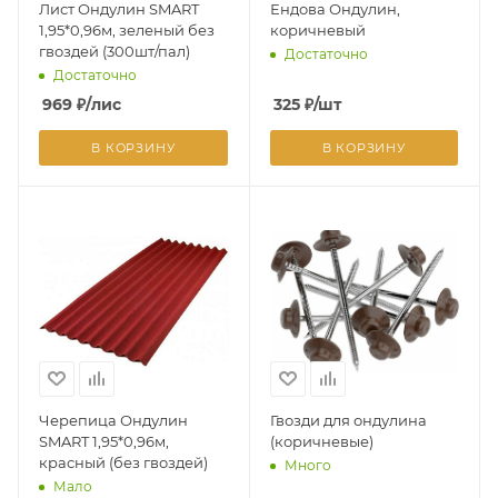
Лист Ондулин SMART
Ендова Ондулин,
1,95*0,96м, зеленый без
коричневый
гвоздей (300шт/пал)
Достаточно
Достаточно
969
₽
/лис
325
₽
/шт
В КОРЗИНУ
В КОРЗИНУ
Черепица Ондулин
Гвозди для ондулина
SMART 1,95*0,96м,
(коричневые)
красный (без гвоздей)
Много
Мало