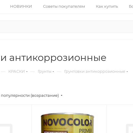
НОВИНКИ
Советы покупателям
Как купить
Б
ки антикоррозионные
—
—
—
КРАСКИ
Грунты
Грунтовки антикоррозионные
 популярности (возрастание)