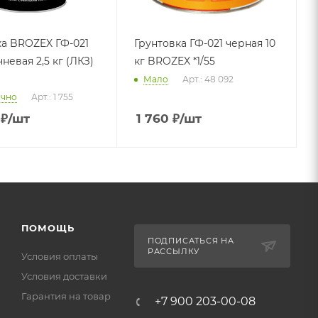
ка BROZEX ГФ-021
Грунтовка ГФ-021 черная 10
невая 2,5 кг (ЛКЗ)
кг BROZEX *1/55
Мало
Арт.: 48 092
очно
Арт.: 1 755
₽
/шт
1 760
₽
/шт
ПОМОЩЬ
ПОДПИСАТЬСЯ НА
РАССЫЛКУ
Условия оплаты
Условия доставки
Гарантия на товар
+7 900 203-00-08