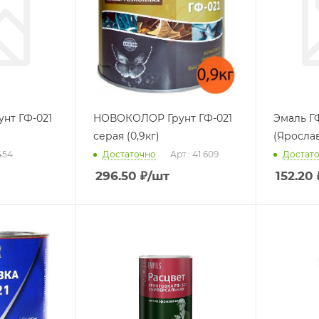
нт ГФ-021
НОВОКОЛОР Грунт ГФ-021
Эмаль ГФ
серая (0,9кг)
(Ярослав
454
Достаточно
Арт.: 41 609
Достат
296.50
₽
/шт
152.20