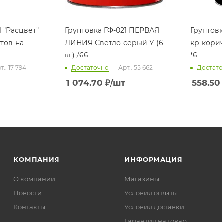
1 "Расцвет"
Грунтовка ГФ-021 ПЕРВАЯ
Грунтов
стов-на-
ЛИНИЯ Светло-серый У (6
кр-корич
кг) /66
*6
т.: 17 794
Достаточно
Арт.: 55 662
Достат
1 074.70
₽
/шт
558.50
КОМПАНИЯ
ИНФОРМАЦИЯ
О компании
Магазины
Новости
Условия оплаты
Контакты
Условия доставки
Гарантия на товар