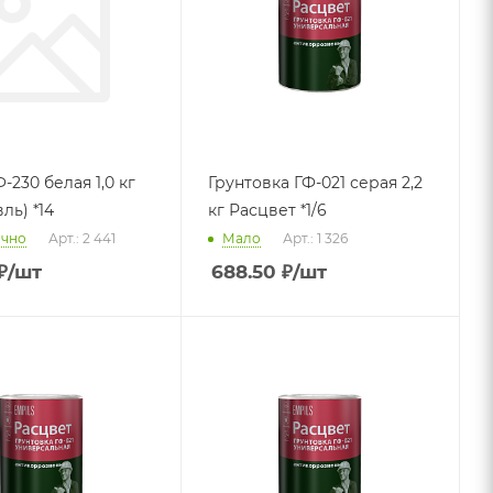
-230 белая 1,0 кг
Грунтовка ГФ-021 серая 2,2
ль) *14
кг Расцвет *1/6
очно
Арт.: 2 441
Мало
Арт.: 1 326
₽
/шт
688.50
₽
/шт