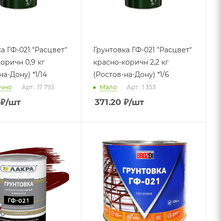
а ГФ-021 "Расцвет"
Грунтовка ГФ-021 "Расцвет"
оричн 0,9 кг
красно-коричн 2,2 кг
на-Дону) *1/14
(Ростов-на-Дону) *1/6
очно
Арт.: 17 793
Мало
Арт.: 1 353
₽
/шт
371.20
₽
/шт