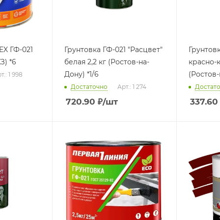
EX ГФ-021
Грунтовка ГФ-021 "Расцвет"
Грунтовк
черная 2,5 кг (ЛКЗ) *6
белая 2,2 кг (Ростов-на-
красно-к
Дону) *1/6
(Ростов-
т.: 1 998
Достаточно
Арт.: 1 274
Достат
720.90
₽
/шт
337.60