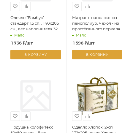
Одеяло "Бамбук"
Матрас с наполнит. из
стандарт 1,5 сп. , 140х205
пенополиур. Чехол - из
см , вес наполнителя 320
простёганного перкаля
г/кв.м.
с синтепоном, на
Мало
Мало
молнии .90*200*5
1 736
₽
/шт
1 596
₽
/шт
В КОРЗИНУ
В КОРЗИНУ
Подушка холофитекс
Одеяло Хлопок, 2-сп
50х50 чехол - бязь,
172х205, чехол Хлопок