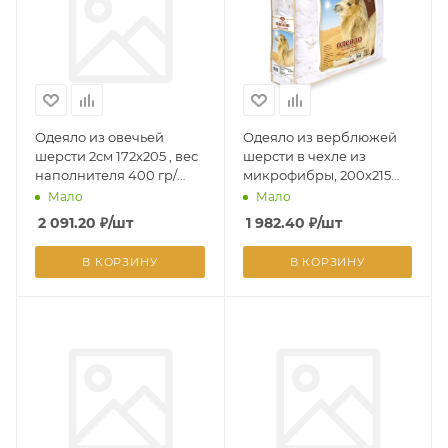
Одеяло из овечьей
Одеяло из верблюжей
шерсти 2см 172x205 , вес
шерсти в чехле из
наполнителя 400 гр/
микрофибры, 200х215
кв.м. в чемодане ПВХ
см, вес наполнителя 320
Мало
Мало
гр/кв.м.
2 091.20
₽
/шт
1 982.40
₽
/шт
В КОРЗИНУ
В КОРЗИНУ