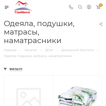
0
Одеяла, подушки,
матрасы,
наматрасники
—
—
—
—
Главная
Каталог
ДОМ
Домашний текстиль
Одеяла, подушки, матрасы, наматрасники
ФИЛЬТР