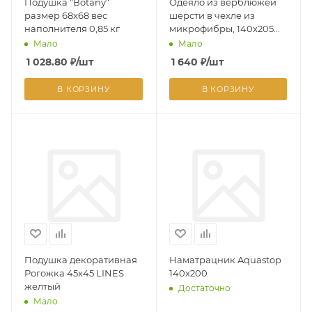
Подушка "Botany"
Одеяло из верблюжей
размер 68х68 вес
шерсти в чехле из
наполнителя 0,85 кг
микрофибры, 140х205
см, вес наполнителя 320
Мало
Мало
гр/кв.м.
1 028.80
₽
/шт
1 640
₽
/шт
В КОРЗИНУ
В КОРЗИНУ
Подушка декоративная
Наматрацник Aquastop
Рогожка 45х45 LINES
140х200
желтый
Достаточно
Мало