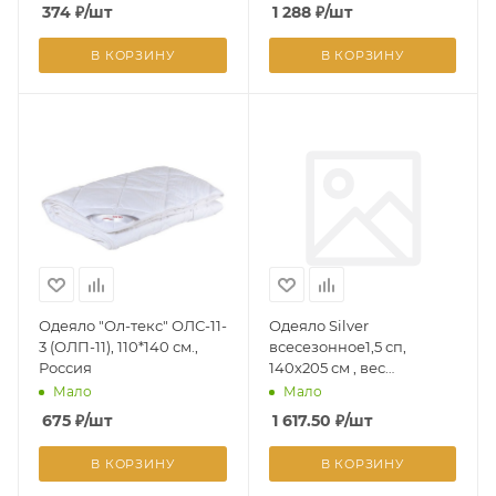
374
₽
/шт
1 288
₽
/шт
В КОРЗИНУ
В КОРЗИНУ
Одеяло "Ол-текс" ОЛС-11-
Одеяло Silver
3 (ОЛП-11), 110*140 см.,
всесезонное1,5 сп,
Россия
140х205 см , вес
наполнителя 220г/кв.м
Мало
Мало
675
₽
/шт
1 617.50
₽
/шт
В КОРЗИНУ
В КОРЗИНУ