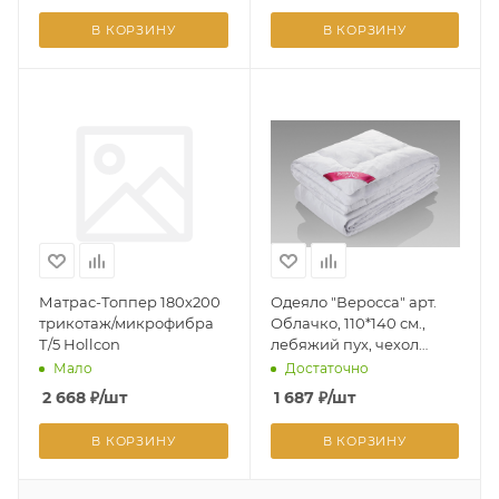
В КОРЗИНУ
В КОРЗИНУ
Матрас-Топпер 180х200
Одеяло "Веросса" арт.
трикотаж/микрофибра
Облачко, 110*140 см.,
Т/5 Hollcon
лебяжий пух, чехол
перкаль
Мало
Достаточно
2 668
₽
/шт
1 687
₽
/шт
В КОРЗИНУ
В КОРЗИНУ