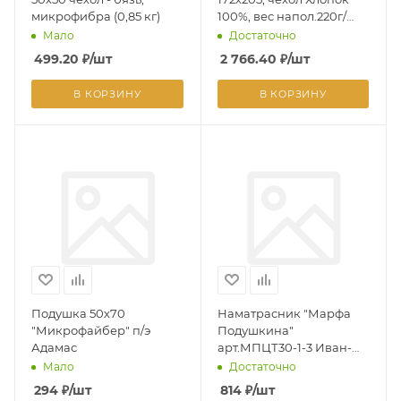
микрофибра (0,85 кг)
100%, вес напол.220г/
кв.м.
Мало
Достаточно
499.20
₽
/шт
2 766.40
₽
/шт
В КОРЗИНУ
В КОРЗИНУ
Подушка 50х70
Наматрасник "Марфа
"Микрофайбер" п/э
Подушкина"
Адамас
арт.МПЦТ30-1-3 Иван-
чай"Целебные травы"
Мало
Достаточно
90*200 см.
294
₽
/шт
814
₽
/шт