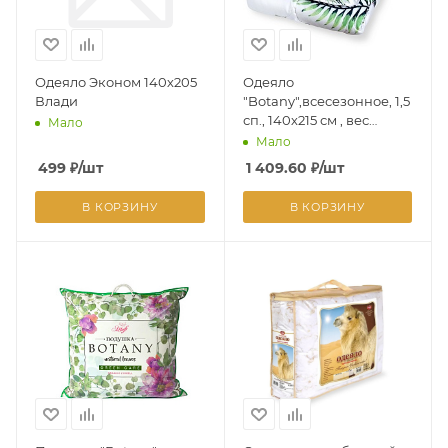
Одеяло Эконом 140х205
Одеяло
Влади
"Botany",всесезонное, 1,5
сп., 140х215 см , вес
Мало
наполн 220гр/кв.м
Мало
499
₽
/шт
1 409.60
₽
/шт
В КОРЗИНУ
В КОРЗИНУ