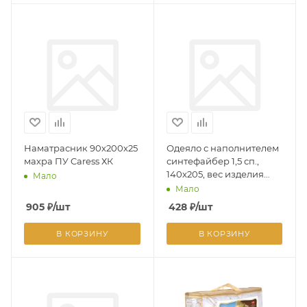
Наматрасник 90х200х25
Одеяло с наполнителем
махра ПУ Caress ХК
синтефайбер 1,5 сп.,
140x205, вес изделия
Мало
0,650 кг
Мало
905
₽
/шт
428
₽
/шт
В КОРЗИНУ
В КОРЗИНУ