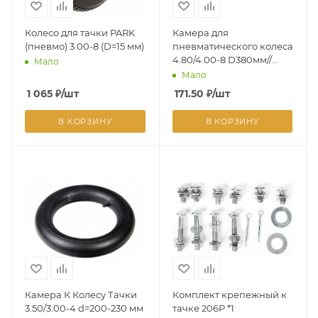
Колесо для тачки PARK
Камера для
(пневмо) 3.00-8 (D=15 мм)
пневматического колеса
4.80/4.00-8 D380мм//
Мало
PALISAD
Мало
1 065
₽
/шт
171.50
₽
/шт
В КОРЗИНУ
В КОРЗИНУ
Камера К Колесу Тачки
Комплект крепежный к
3.50/3.00-4 d=200-230 мм
тачке 206Р *1