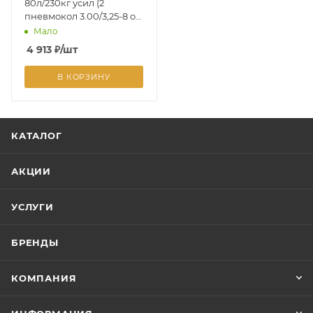
80л/230кг усил (2
пневмокол 3.00/3,25-8 оц
кузов 0,8 мм неразбор
Мало
рама
4 913
₽
/шт
В КОРЗИНУ
КАТАЛОГ
АКЦИИ
УСЛУГИ
БРЕНДЫ
КОМПАНИЯ