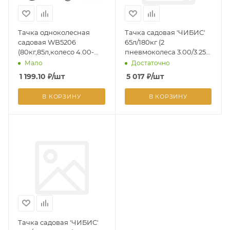
Тачка одноколесная
Тачка садовая 'ЧИБИС'
садовая WB5206
65л/180кг (2
(80кг,85л,колесо 4.00-
пневмоколеса 3.00/3.25-
6,д.330мм,оцикованный
8 оц кузов 0,6 мм
Мало
Достаточно
кузов) *1
неразбор рама)
1 199.10
₽
/шт
5 017
₽
/шт
В КОРЗИНУ
В КОРЗИНУ
Тачка садовая 'ЧИБИС'