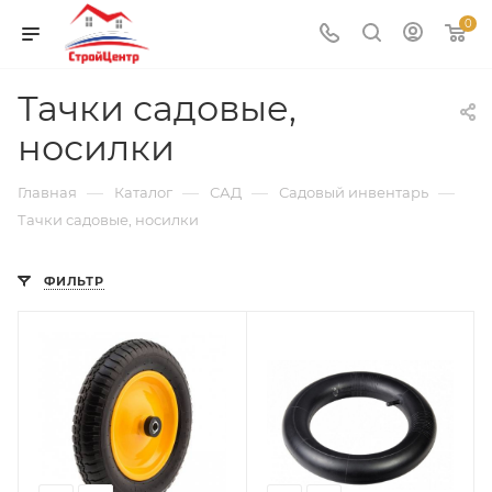
0
Тачки садовые,
носилки
—
—
—
—
Главная
Каталог
САД
Садовый инвентарь
Тачки садовые, носилки
ФИЛЬТР