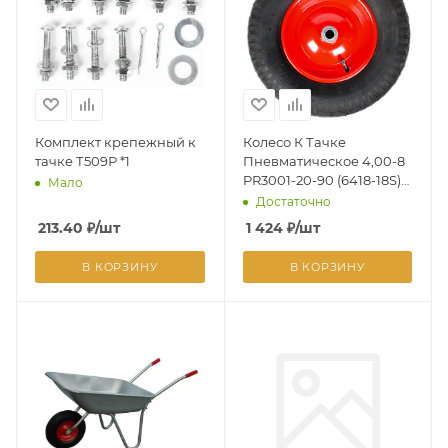
Комплект крепежный к
Колесо К Тачке
тачке Т509Р *1
Пневматическое 4,00-8
PR3001-20-90 (6418-18S)
Мало
(d кол 380 мм, d ст 20 мм,
Достаточно
L ступицы 90
213.40
₽
/шт
1 424
₽
/шт
В КОРЗИНУ
В КОРЗИНУ