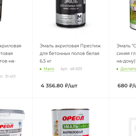
акриловая
Эмаль акриловая Престиж
Эмаль "
атовая
для бетонных полов белая
синяя гл
стов-на-
6,5 кг
на-дону)*
Мало
Арт.: 48 639
Достат
т.: 31 401
4 356.80
₽
/шт
680
₽
/