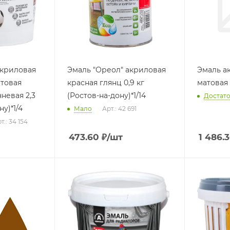
акриловая
Эмаль "Ореол" акриловая
Эмаль а
атовая
красная глянц 0,9 кг
матовая 
невая 2,3
(Ростов-на-дону)*1/14
Достат
ну)*1/4
Мало
Арт.: 42 691
т.: 34 154
473.60
₽
/шт
1 486.