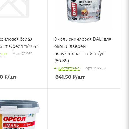
криловая белая
Эмаль акриловая DALI для
3 кг Ореол *1/4/144
окон и дверей
полуматовая 1кг 6шт/уп
очно
Арт.: 72 952
(80189)
Достаточно
Арт.: 46 275
30
₽
/шт
841.50
₽
/шт