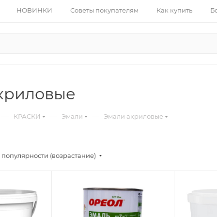
НОВИНКИ
Советы покупателям
Как купить
Б
криловые
—
—
—
КРАСКИ
Эмали
Эмали акриловые
 популярности (возрастание)