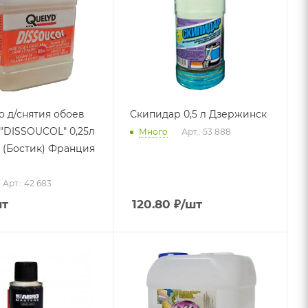
о д/снятия обоев
Скипидар 0,5 л Дзержинск
"DISSOUCOL" 0,25л
Много
Арт.: 53 888
ия
Арт.: 42 683
шт
120.80
₽
/шт