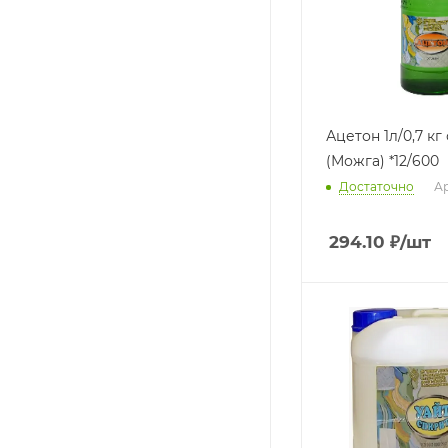
Ацетон 1л/0,7 кг стекло
(Можга) *12/600
Достаточно
Ар
294.10
₽
/шт