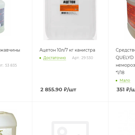
ржавчины
Ацетон 10л/7 кг канистра
Средств
QUELYD 
Достаточно
Арт.: 29 530
немороз (Бостик) Франц
т.: 53 835
*1/18
Мало
2 855.90
₽
/шт
351
₽
/