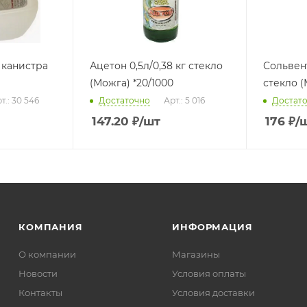
 канистра
Ацетон 0,5л/0,38 кг стекло
Сольвент
(Можга) *20/1000
стекло (
т.: 30 546
Достаточно
Арт.: 5 016
Достат
147.20
₽
/шт
176
₽
/
КОМПАНИЯ
ИНФОРМАЦИЯ
О компании
Магазины
Новости
Условия оплаты
Контакты
Условия доставки