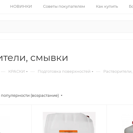
НОВИНКИ
Советы покупателям
Как купить
Б
ители, смывки
—
—
—
КРАСКИ
Подготовка поверхностей
Растворители,
 популярности (возрастание)