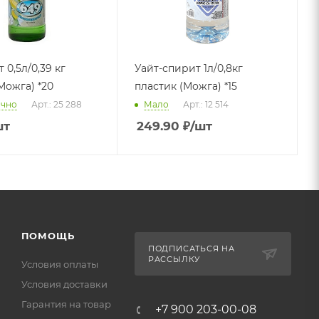
 0,5л/0,39 кг
Уайт-спирит 1л/0,8кг
Можга) *20
пластик (Можга) *15
очно
Арт.: 25 288
Мало
Арт.: 12 514
шт
249.90
₽
/шт
ПОМОЩЬ
ПОДПИСАТЬСЯ НА
РАССЫЛКУ
Условия оплаты
Условия доставки
Гарантия на товар
+7 900 203-00-08