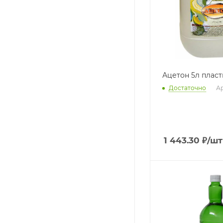
Ацетон 5л плас
Достаточно
Ар
1 443.30
₽
/шт