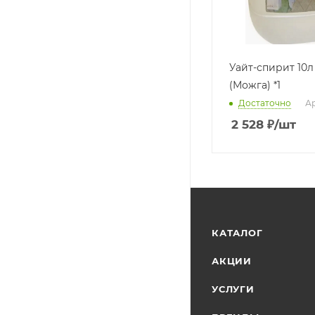
Уайт-спирит 10л
(Можга) *1
Достаточно
Ар
2 528
₽
/шт
КАТАЛОГ
АКЦИИ
УСЛУГИ