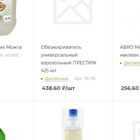
тик Можга
Обезжириватель
ABRO MA
универсальный
наклеек
т.: 43 003
аэрозольный ПРЕСТИЖ
Достат
425 мл
Достаточно
Арт.: 75 713
438.60
₽
/шт
256.60