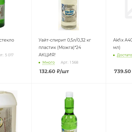
Уайт-спирит 0,5л/0,32 кг
Akfix A4
пластик (Можга)*24
мл)
АКЦИЯ!
т.: 5 017
Достат
Много
Арт.: 1 568
132.60
₽
/шт
739.50