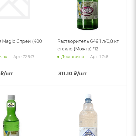
0 Magic Спрей (400
Растворитель 646 1 л/0,8 кг
стекло (Можга) *12
очно
Арт.: 72 947
Достаточно
Арт.: 1 748
₽
/шт
311.10
₽
/шт