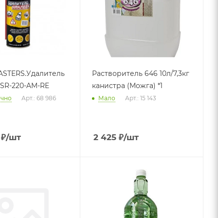
STERS.Удалитель
Растворитель 646 10л/7,3кг
 SR-220-AM-RE
канистра (Можга) *1
очно
Арт.: 68 986
Мало
Арт.: 15 143
₽
/шт
2 425
₽
/шт