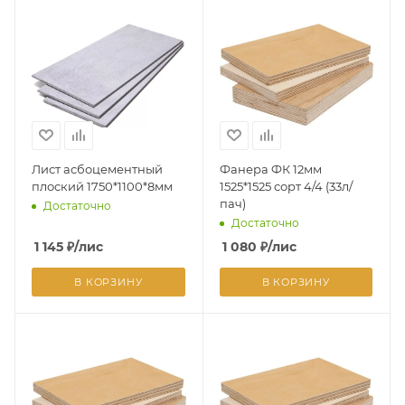
Лист асбоцементный
Фанера ФК 12мм
плоский 1750*1100*8мм
1525*1525 сорт 4/4 (33л/
пач)
Достаточно
Достаточно
1 145
₽
/лис
1 080
₽
/лис
В КОРЗИНУ
В КОРЗИНУ