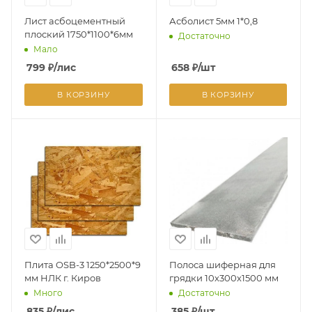
Лист асбоцементный
Асболист 5мм 1*0,8
плоский 1750*1100*6мм
Достаточно
Мало
799
₽
/лис
658
₽
/шт
В КОРЗИНУ
В КОРЗИНУ
Плита OSB-3 1250*2500*9
Полоса шиферная для
мм НЛК г. Киров
грядки 10х300х1500 мм
Много
Достаточно
835
₽
/лис
385
₽
/шт