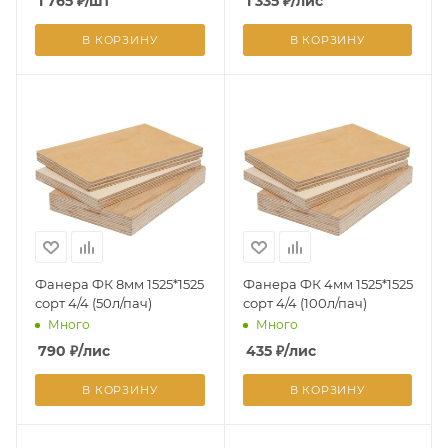
1 765
₽
/шт
1 335
₽
/лис
В КОРЗИНУ
В КОРЗИНУ
Фанера ФК 8мм 1525*1525
Фанера ФК 4мм 1525*1525
сорт 4/4 (50л/пач)
сорт 4/4 (100л/пач)
Много
Много
790
₽
/лис
435
₽
/лис
В КОРЗИНУ
В КОРЗИНУ