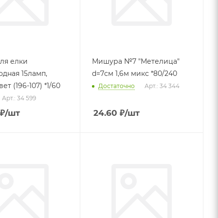
для елки
Мишура №7 "Метелица"
одная 15ламп,
d=7см 1,6м микс *80/240
мультицвет (196-107) *1/60
Достаточно
Арт.: 34 344
Арт.: 34 599
₽
/шт
24.60
₽
/шт