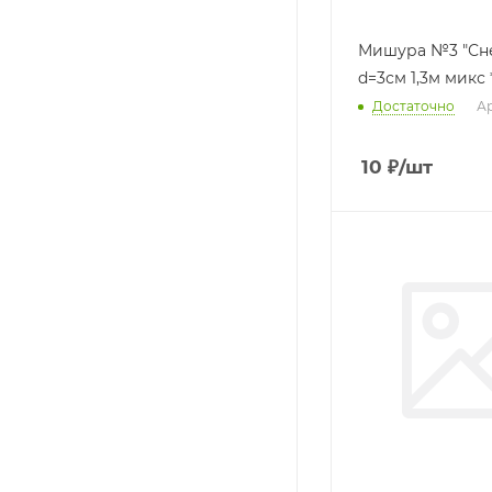
Мишура №3 "Снежок"
Достаточно
Ар
10
₽
/шт