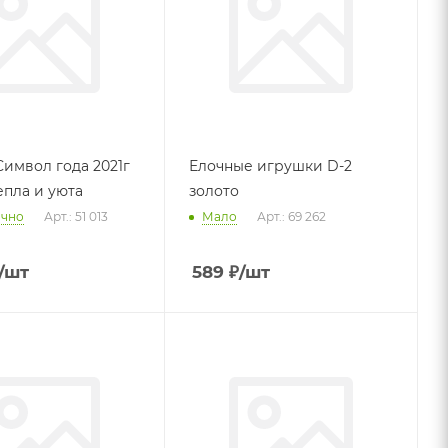
Символ года 2021г
Елочные игрушки D-2
епла и уюта
золото
очно
Арт.: 51 013
Мало
Арт.: 69 262
/шт
589
₽
/шт