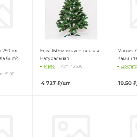
а 250 мл
Елка 160см искусственная
Магнит 
да 6шт/4
Натуральная
Камин т
Мало
Арт.: 43 536
Достат
т.: 51 011
4 727
₽
/шт
19.50
₽