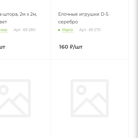
-штора, 2м х 2м,
Елочные игрушки D-5
вет
серебро
очно
Арт.: 69 280
Мало
Арт.: 69 270
шт
160
₽
/шт