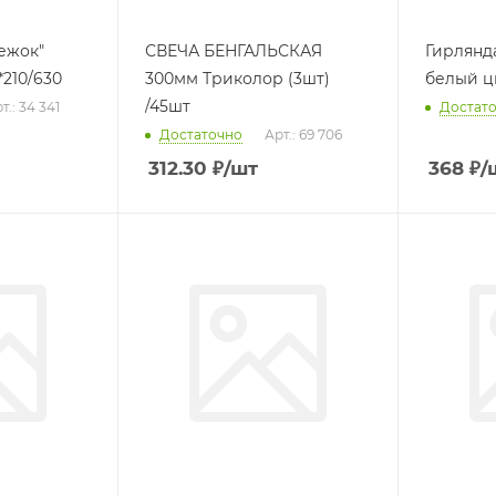
СВЕЧА БЕНГАЛЬСКАЯ
Гирлянда
d=3см 1,3м микс *210/630
300мм Триколор (3шт)
белый ц
/45шт
т.: 34 341
Достат
Достаточно
Арт.: 69 706
312.30
₽
/шт
368
₽
/