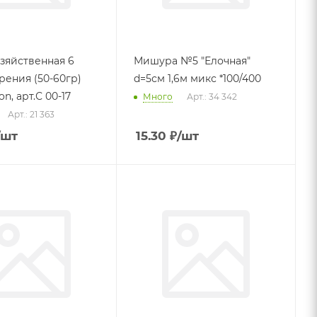
озяйственная 6
Мишура №5 "Елочная"
рения (50-60гр)
d=5см 1,6м микс *100/400
n, арт.С 00-17
Много
Арт.: 34 342
Арт.: 21 363
/шт
15.30
₽
/шт