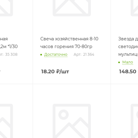
Свеча хозяйственная 8-10
Звезда 
2м *1/30
часов горения 70-80гр
светоди
т.: 35 308
Достаточно
Арт.: 21 364
Мало
т
18.20
₽
/шт
148.50