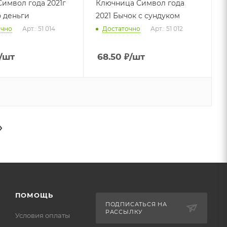
Символ года 2021г
Ключница Символ года
 деньги
2021 Бычок с сундуком
очно
Арт.: 51 014
Достаточно
Арт.: 51 012
/шт
68.50
₽
/шт
ПОМОЩЬ
ПОДПИСАТЬСЯ НА
РАССЫЛКУ
Условия оплаты