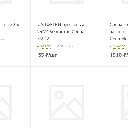
жные 3-х
САЛФЕТКИ бумажные
Свеча х
24*24 50 листов Свеча
часов го
35542
Chameleo
565
Мало
Арт.: 43 560
Много
35
₽
/шт
15.10
₽