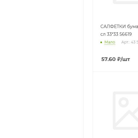
САЛФЕТКИ бума
сл 33*33 56619
Мало
Арт.: 43 
57.60
₽
/шт