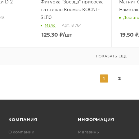
и D-2
Фигурка "Звезда" присоска
Магнит 
на стекло Космос KOCNL-
Наметаю
SL110
263
Достат
Мало
Арт.: 8 764
125.30
₽
/шт
19.50
₽
ПОКАЗАТЬ ЕЩЕ
1
2
КОМПАНИЯ
ИНФОРМАЦИЯ
О компании
Магазины