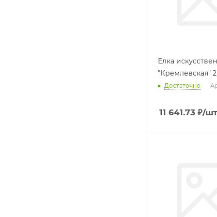
Елка искусственная
"Кремлевская" 2,
Достаточно
Ар
11 641.73
₽
/ш