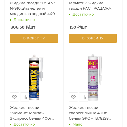
Жидкие гвозди "TYTAN"
Герметик, жидкие
№910 д/панелей и
гвозди РАСПРОДАЖА
молдингов водный 440г
Достаточно
06961 (Польша)*12
Достаточно
306.50
₽
/шт
150
₽
/шт
В КОРЗИНУ
В КОРЗИНУ
Жидкие гвозди
Жидкие гвозди
"Момент" Монтаж
сверхсильные 400г
Экспресс белый 400г
белый ЭКОН 1378328
МВ-50 600618 (немороз)
(Хенкель)*1/12
Достаточно
Мало