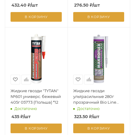
(Хенкель)(до+5)*1/12
432.40
₽
/шт
276.50
₽
/шт
В КОРЗИНУ
В КОРЗИНУ
Жидкие гвозди "TYTAN"
Жидкие гвозди
№601 универс. бежевый
ультрасильные 280г
405г 05773 (Польша) *12
прозрачный Bio Line
MF190 Макрофлекс
Достаточно
Достаточно
2670487 (Хенкель) *1/12
435
₽
/шт
323.50
₽
/шт
В КОРЗИНУ
В КОРЗИНУ