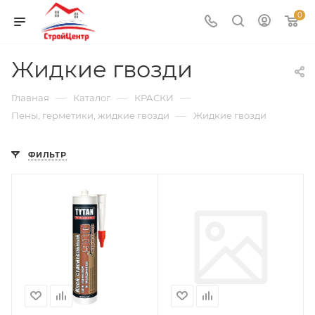
0
Жидкие гвозди
—
—
—
Главная
Каталог
КРАСКИ
—
Пены, герметики, жидкие гвозди
Жидкие гвозди
ФИЛЬТР