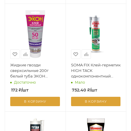
Жидкие гвозди
SOMA FIX Клей-герметик
сверхсильные 200г
HIGH TACK
белый туба ЭКОН
однокомпонентный
1378329 (Хенкель)*1/12
(290мл) НОВИНКА
Достаточно
Мало
172
₽
/шт
752.40
₽
/шт
В КОРЗИНУ
В КОРЗИНУ