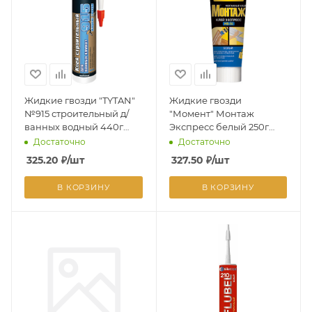
Жидкие гвозди "TYTAN"
Жидкие гвозди
№915 строительный д/
"Момент" Монтаж
ванных водный 440г
Экспресс белый 250г
06985 (Польша)*12
600617 (немороз)
Достаточно
Достаточно
(Хенкель)(до+5)*1/12
325.20
₽
/шт
327.50
₽
/шт
В КОРЗИНУ
В КОРЗИНУ