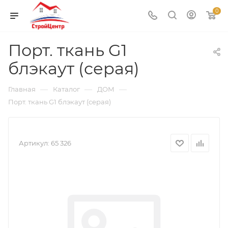
0
Порт. ткань G1
блэкаут (серая)
—
—
—
Главная
Каталог
ДОМ
Порт. ткань G1 блэкаут (серая)
Артикул:
65 326