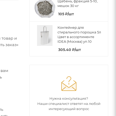
Щебень, фракция 5-10,
мешок 30 кг
105
₽
/шт
Контейнер для
стирального порошка 5л
Цвет в ассортименте
 товар и
IDEA (Москва) уп.10
ть заказ»
305.40
₽
/шт
 вам
ь
Нужна консультация?
Наши специалист ответят на любой
интересующий вопрос
ть
мить