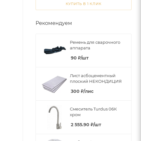
КУПИТЬ В 1 КЛИК
Рекомендуем
Ремень для сварочного
аппарата
90
₽
/шт
Лист асбоцементный
плоский НЕКОНДИЦИЯ
300
₽
/лис
Смеситель Turdus 06К
хром
2 555.90
₽
/шт