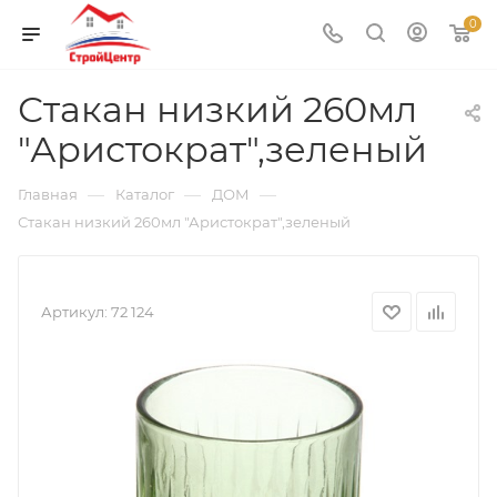
0
Стакан низкий 260мл
"Аристократ",зеленый
—
—
—
Главная
Каталог
ДОМ
Стакан низкий 260мл "Аристократ",зеленый
Артикул:
72 124