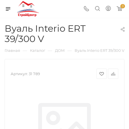
0
Вуаль Interio ERT
39/300 V
—
—
—
Главная
Каталог
ДОМ
Вуаль Interio ERT 39/300 V
Артикул:
31 789