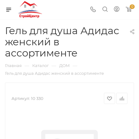
0
Гель для душа Адидас
женский в
ассортименте
—
—
—
Главная
Каталог
ДОМ
Гель для душа Адидас женский в ассортименте
Артикул:
10 330