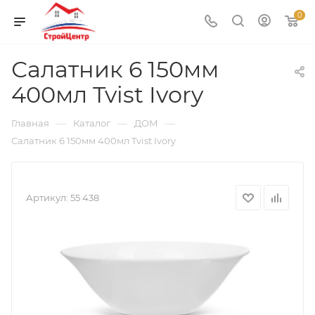
0
Салатник 6 150мм
400мл Tvist Ivory
—
—
—
Главная
Каталог
ДОМ
Салатник 6 150мм 400мл Tvist Ivory
Артикул:
55 438