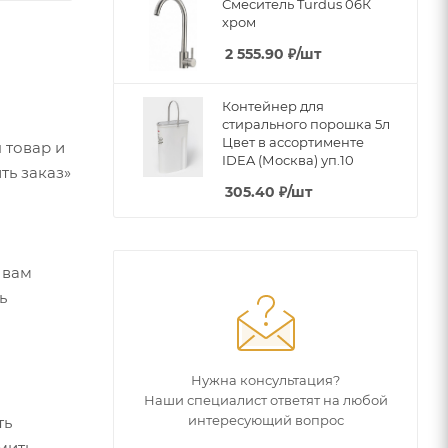
Смеситель Turdus 06К
хром
2 555.90
₽
/шт
Контейнер для
стирального порошка 5л
Цвет в ассортименте
 товар и
IDEA (Москва) уп.10
ть заказ»
305.40
₽
/шт
 вам
ь
Нужна консультация?
Наши специалист ответят на любой
интересующий вопрос
ть
мить