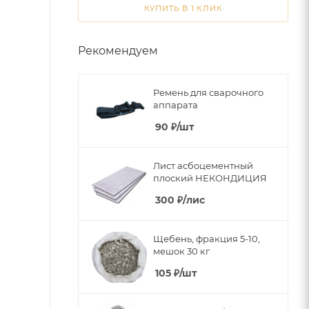
КУПИТЬ В 1 КЛИК
Рекомендуем
Ремень для сварочного
аппарата
90
₽
/шт
Лист асбоцементный
плоский НЕКОНДИЦИЯ
300
₽
/лис
Щебень, фракция 5-10,
мешок 30 кг
105
₽
/шт