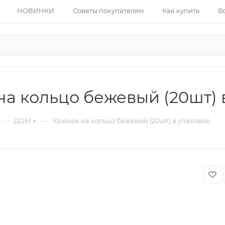
НОВИНКИ
Советы покупателям
Как купить
Б
а кольцо бежевый (20шт) 
—
—
ДОМ
Крючок на кольцо бежевый (20шт) в упаковке