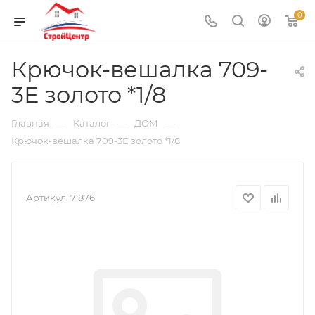
0
Крючок-вешалка 709-
3Е золото *1/8
—
—
—
Главная
Каталог
ДОМ
Крючок-вешалка 709-3Е золото *1/8
Артикул:
7 876