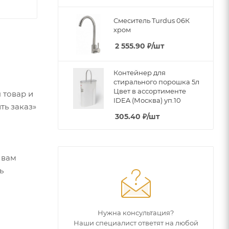
Смеситель Turdus 06К
хром
2 555.90
₽
/шт
Контейнер для
стирального порошка 5л
Цвет в ассортименте
 товар и
IDEA (Москва) уп.10
ть заказ»
305.40
₽
/шт
 вам
ь
Нужна консультация?
Наши специалист ответят на любой