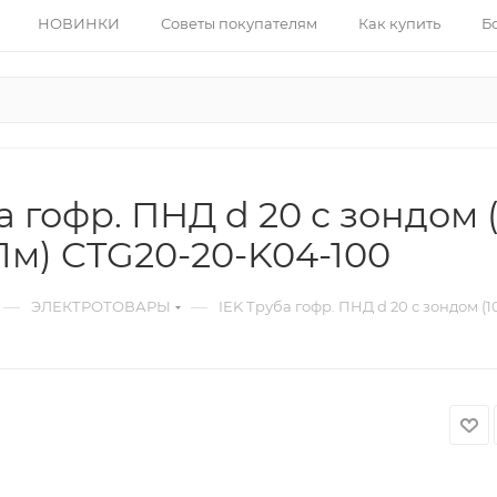
НОВИНКИ
Советы покупателям
Как купить
Б
а гофр. ПНД d 20 с зондом
 1м) CTG20-20-K04-100
—
—
ЭЛЕКТРОТОВАРЫ
IEK Труба гофр. ПНД d 20 с зондом (