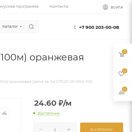
онусная программа
Контакты
ВОЙТИ
Каталог
+7 900 203-00-08
0
 (100м) оранжевая
0
100м) оранжевая (цена за 1м) CTG20-20-K04-100
0
24.60
₽
/м
Достаточно
В КОРЗИНУ