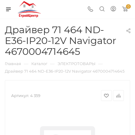
0
Драйвер 71 464 ND-
E36-IP20-12V Navigator
4670004714645
—
—
—
Главная
Каталог
ЭЛЕКТРОТОВАРЫ
Драйвер 71 464 ND-E36-IP20-12V Navigator 4670004714645
Артикул:
4 359