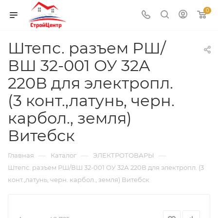
0
Штепс. разъем РШ/
ВШ 32-001 ОУ 32А
220В для электропл.
(3 конт.,латунь, черн.
карбол., земля)
Витебск
—
—
—
Главная
Каталог
ЭЛЕКТРОТОВАРЫ
Штепс. разъем РШ/ВШ 32-001 ОУ 32А 220В для электропл. (3
конт.,латунь, черн. карбол., земля) Витебск