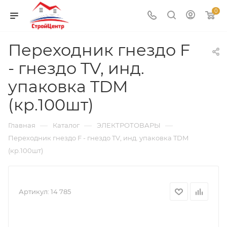
0
Переходник гнездо F
- гнездо TV, инд.
упаковка TDM
(кр.100шт)
—
—
—
Главная
Каталог
ЭЛЕКТРОТОВАРЫ
Переходник гнездо F - гнездо TV, инд. упаковка TDM
(кр.100шт)
Артикул:
14 785