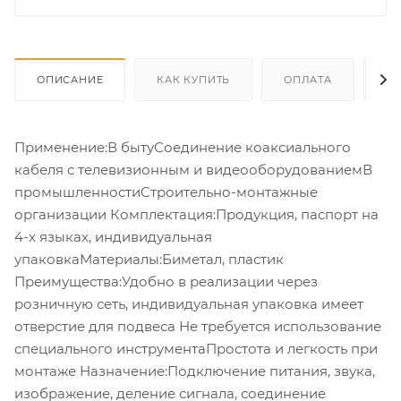
ОПИСАНИЕ
КАК КУПИТЬ
ОПЛАТА
Д
Применение:В бытуСоединение коаксиального
кабеля с телевизионным и видеооборудованиемВ
промышленностиCтроительно-монтажные
организации Комплектация:Продукция, паспорт на
4-х языках, индивидуальная
упаковкаМатериалы:Биметал, пластик
Преимущества:Удобно в реализации через
розничную сеть, индивидуальная упаковка имеет
отверстие для подвеса Не требуется использование
специального инструментаПростота и легкость при
монтаже Назначение:Подключение питания, звука,
изображение, деление сигнала, соединение