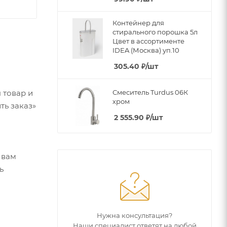
Контейнер для
стирального порошка 5л
Цвет в ассортименте
IDEA (Москва) уп.10
305.40
₽
/шт
 товар и
Смеситель Turdus 06К
хром
ть заказ»
2 555.90
₽
/шт
 вам
ь
Нужна консультация?
Наши специалист ответят на любой