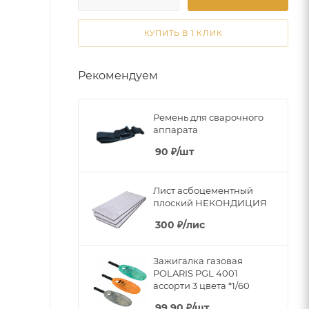
КУПИТЬ В 1 КЛИК
Рекомендуем
Ремень для сварочного
аппарата
90
₽
/шт
Лист асбоцементный
плоский НЕКОНДИЦИЯ
300
₽
/лис
Зажигалка газовая
POLARIS PGL 4001
ассорти 3 цвета *1/60
99.90
₽
/шт