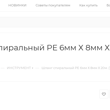
НОВИНКИ
Советы покупателям
Как купить
Б
иральный PE 6мм Х 8мм Х 2
—
—
ИНСТРУМЕНТ
Шланг спиральный PE 6мм Х 8мм Х 20м. (