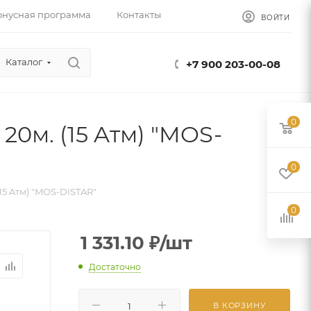
онусная программа
Контакты
ВОЙТИ
Каталог
+7 900 203-00-08
0
0м. (15 Aтм) "MOS-
0
15 Aтм) "MOS-DISTAR"
0
1 331.10
₽
/шт
Достаточно
В КОРЗИНУ