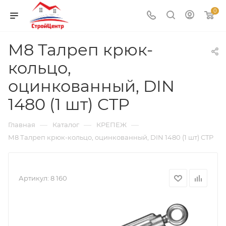
0
М8 Талреп крюк-
кольцо,
оцинкованный, DIN
1480 (1 шт) CTP
—
—
—
Главная
Каталог
КРЕПЕЖ
М8 Талреп крюк-кольцо, оцинкованный, DIN 1480 (1 шт) CTP
Артикул:
8 160