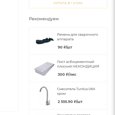
КУПИТЬ В 1 КЛИК
Рекомендуем
Ремень для сварочного
аппарата
90
₽
/шт
Лист асбоцементный
плоский НЕКОНДИЦИЯ
300
₽
/лис
Смеситель Turdus 06К
хром
2 555.90
₽
/шт
Зажигалка газовая