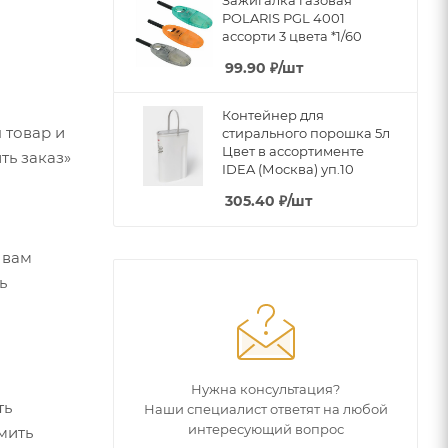
POLARIS PGL 4001
ассорти 3 цвета *1/60
99.90
₽
/шт
Контейнер для
 товар и
стирального порошка 5л
Цвет в ассортименте
ть заказ»
IDEA (Москва) уп.10
305.40
₽
/шт
 вам
ь
Нужна консультация?
ть
Наши специалист ответят на любой
интересующий вопрос
мить