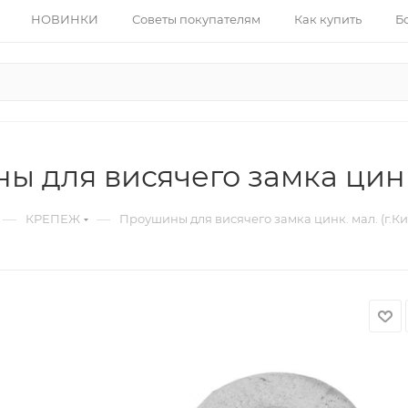
НОВИНКИ
Советы покупателям
Как купить
Б
 для висячего замка цинк.
—
—
КРЕПЕЖ
Проушины для висячего замка цинк. мал. (г.К