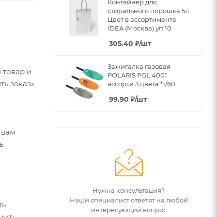
Контейнер для
стирального порошка 5л
Цвет в ассортименте
IDEA (Москва) уп.10
305.40
₽
/шт
Зажигалка газовая
 товар и
POLARIS PGL 4001
ть заказ»
ассорти 3 цвета *1/60
99.90
₽
/шт
 вам
ь
Нужна консультация?
Наши специалист ответят на любой
ть
интересующий вопрос
мить