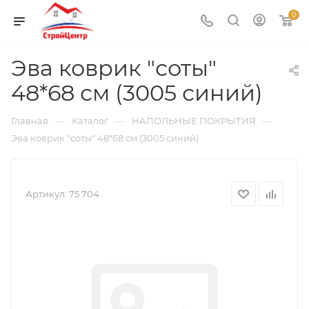
0
Эва коврик "соты"
48*68 см (3005 синий)
—
—
—
Главная
Каталог
НАПОЛЬНЫЕ ПОКРЫТИЯ
Эва коврик "соты" 48*68 см (3005 синий)
Артикул:
75 704