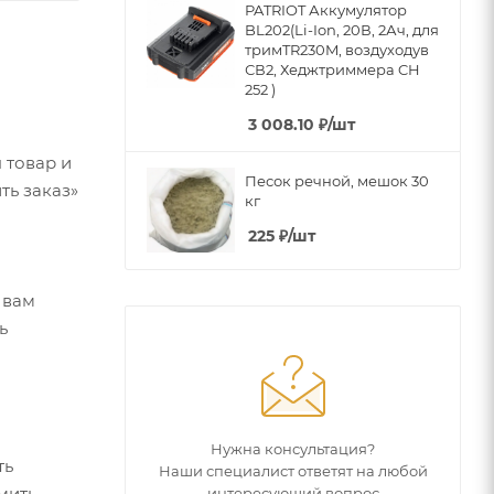
PATRIOT Аккумулятор
BL202(Li-Ion, 20В, 2Ач, для
тримTR230M, воздуходув
СВ2, Хеджтриммера CH
252 )
3 008.10
₽
/шт
 товар и
Песок речной, мешок 30
ть заказ»
кг
225
₽
/шт
 вам
ь
Нужна консультация?
ть
Наши специалист ответят на любой
мить
интересующий вопрос