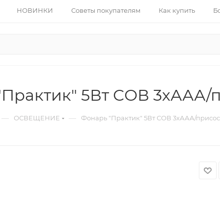
НОВИНКИ
Советы покупателям
Как купить
Б
"Практик" 5Вт СОВ 3хААА/
—
—
ОСВЕЩЕНИЕ
Фонарь "Практик" 5Вт СОВ 3хААА/присос