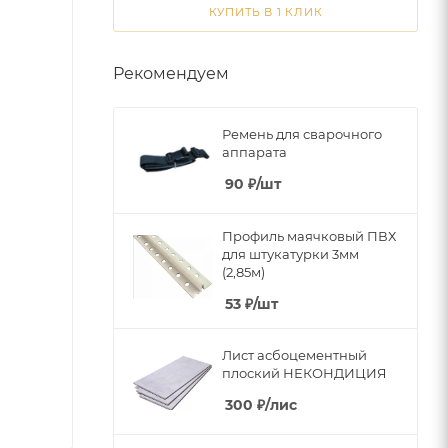
КУПИТЬ В 1 КЛИК
Рекомендуем
Ремень для сварочного
аппарата
90
₽
/шт
Профиль маячковый ПВХ
для штукатурки 3мм
(2,85м)
53
₽
/шт
Лист асбоцементный
плоский НЕКОНДИЦИЯ
300
₽
/лис