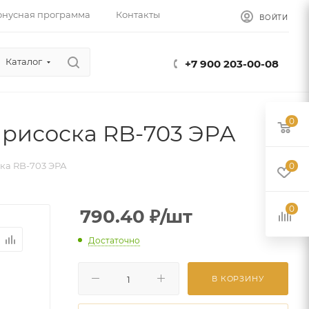
онусная программа
Контакты
ВОЙТИ
Каталог
+7 900 203-00-08
0
присоска RB-703 ЭРА
ка RB-703 ЭРА
0
0
790.40
₽
/шт
Достаточно
В КОРЗИНУ