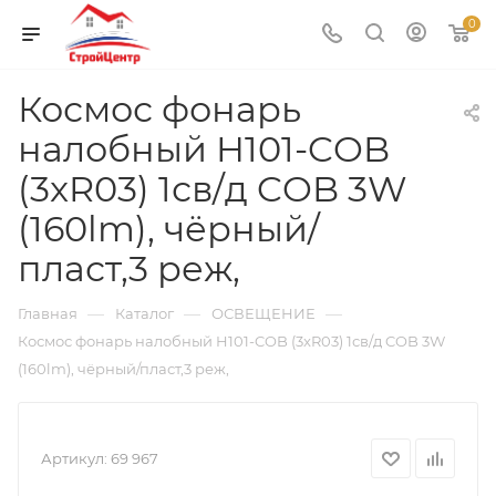
0
Космос фонарь
налобный H101-COB
(3xR03) 1св/д COB 3W
(160lm), чёрный/
пласт,3 реж,
—
—
—
Главная
Каталог
ОСВЕЩЕНИЕ
Космос фонарь налобный H101-COB (3xR03) 1св/д COB 3W
(160lm), чёрный/пласт,3 реж,
Артикул:
69 967