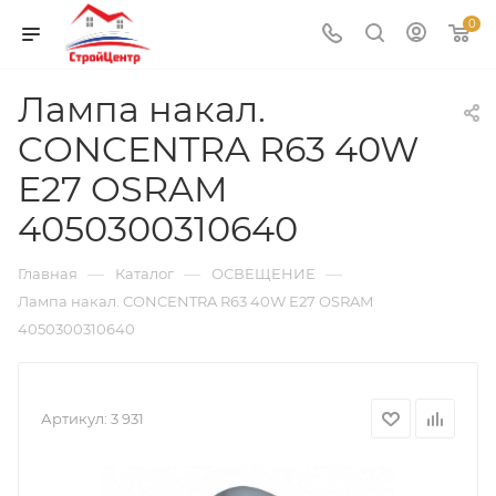
0
Лампа накал.
CONCENTRA R63 40W
E27 OSRAM
4050300310640
—
—
—
Главная
Каталог
ОСВЕЩЕНИЕ
Лампа накал. CONCENTRA R63 40W E27 OSRAM
4050300310640
Артикул:
3 931