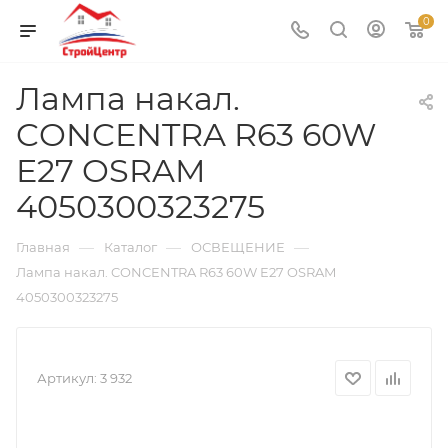
0
Лампа накал.
CONCENTRA R63 60W
E27 OSRAM
4050300323275
—
—
—
Главная
Каталог
ОСВЕЩЕНИЕ
Лампа накал. CONCENTRA R63 60W E27 OSRAM
4050300323275
Артикул:
3 932