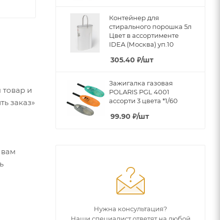
Контейнер для
стирального порошка 5л
Цвет в ассортименте
IDEA (Москва) уп.10
305.40
₽
/шт
Зажигалка газовая
 товар и
POLARIS PGL 4001
ассорти 3 цвета *1/60
ть заказ»
99.90
₽
/шт
 вам
ь
Нужна консультация?
Наши специалист ответят на любой