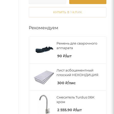
КУПИТЬ В 1 КЛИК
Рекомендуем
Ремень для сварочного
аппарата
90
₽
/шт
Лист асбоцементный
плоский НЕКОНДИЦИЯ
300
₽
/лис
Смеситель Turdus 06К
хром
2 555.90
₽
/шт