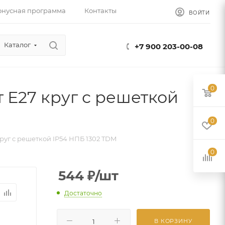
онусная программа
Контакты
ВОЙТИ
Каталог
+7 900 203-00-08
0
 Е27 круг с решеткой
0
руг с решеткой IP54 НПБ 1302 TDM
0
544
₽
/шт
Достаточно
В КОРЗИНУ