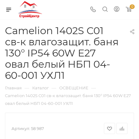
0
Camelion 1402S C01
св-к влагозащит. баня
130° IP54 60W E27
овал белый НБП 04-
60-001 УХЛ1
—
—
—
Главная
Каталог
ОСВЕЩЕНИЕ
Camelion 1402S C01 св-к влагозащит. баня 130° IP54 60W E27
овал белый НБП 04-60-001 УХЛ1
Артикул:
58 987