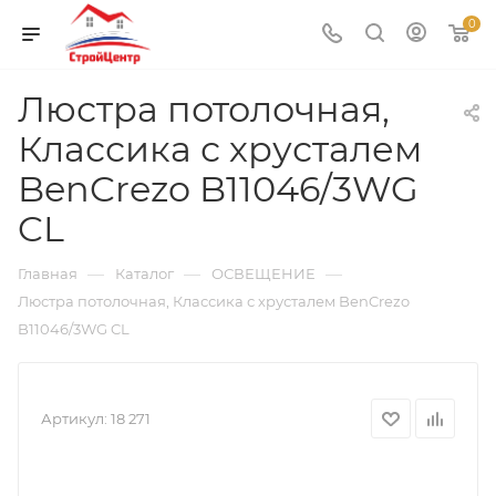
0
Люстра потолочная,
Классика с хрусталем
BenCrezo B11046/3WG
CL
—
—
—
Главная
Каталог
ОСВЕЩЕНИЕ
Люстра потолочная, Классика с хрусталем BenCrezo
B11046/3WG CL
Артикул:
18 271