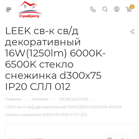
0
LEEK св-к св/д
декоративный
16W(1250lm) 6000K-
6500K стекло
снежинка d300x75
IP20 СЛЛ 012
—
—
—
Главная
Каталог
ОСВЕЩЕНИЕ
LEEK св-к св/д декоративный 16W(1250lm) 6000K-6500K
стекло снежинка d300x75 IP20 СЛЛ 012