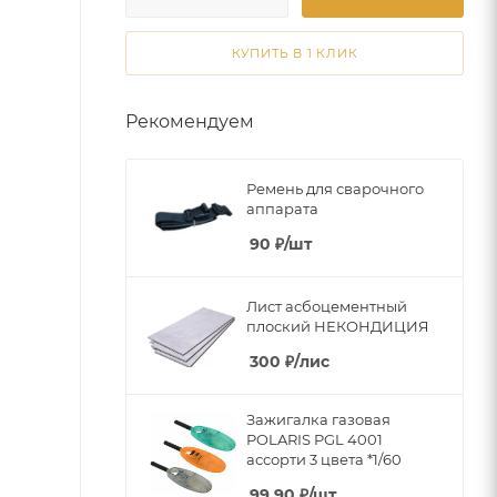
КУПИТЬ В 1 КЛИК
Рекомендуем
Ремень для сварочного
аппарата
90
₽
/шт
Лист асбоцементный
плоский НЕКОНДИЦИЯ
300
₽
/лис
Зажигалка газовая
POLARIS PGL 4001
ассорти 3 цвета *1/60
99.90
₽
/шт