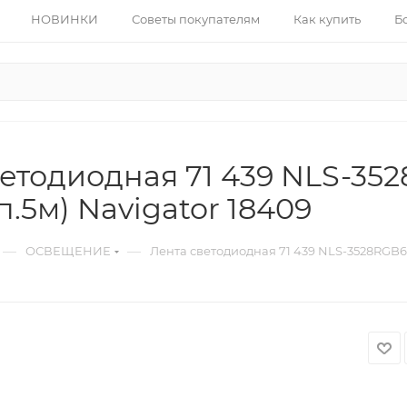
НОВИНКИ
Советы покупателям
Как купить
Б
етодиодная 71 439 NLS-352
п.5м) Navigator 18409
—
—
ОСВЕЩЕНИЕ
Лента светодиодная 71 439 NLS-3528RGB60-