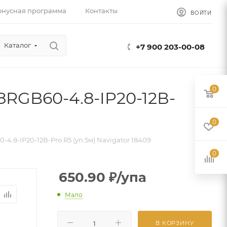
онусная программа
Контакты
ВОЙТИ
Каталог
+7 900 203-00-08
0
8RGB60-4.8-IP20-12В-
0
4.8-IP20-12В-Pro R5 (уп.5м) Navigator 18409
0
650.90
₽
/упа
Мало
В КОРЗИНУ