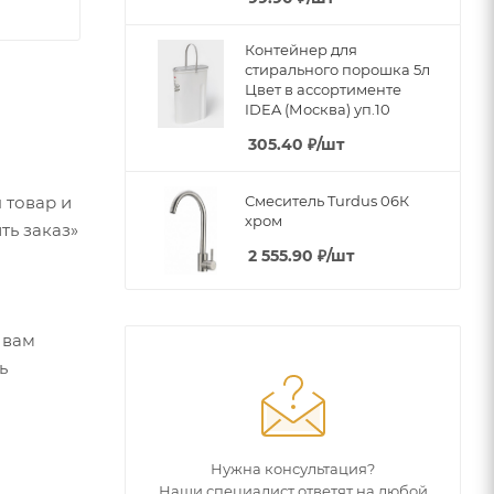
Контейнер для
стирального порошка 5л
Цвет в ассортименте
IDEA (Москва) уп.10
305.40
₽
/шт
 товар и
Смеситель Turdus 06К
хром
ть заказ»
2 555.90
₽
/шт
 вам
ь
Нужна консультация?
Наши специалист ответят на любой