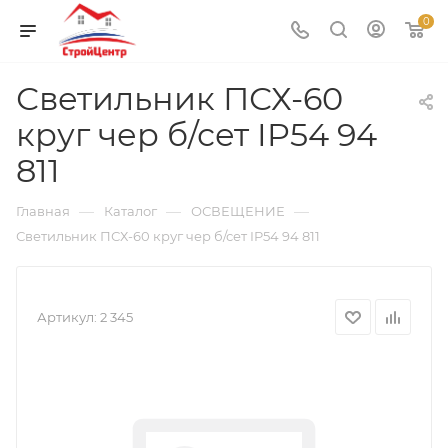
0
Светильник ПСХ-60
круг чер б/сет IP54 94
811
—
—
—
Главная
Каталог
ОСВЕЩЕНИЕ
Светильник ПСХ-60 круг чер б/сет IP54 94 811
Артикул:
2 345