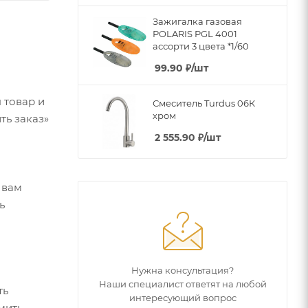
Зажигалка газовая
POLARIS PGL 4001
ассорти 3 цвета *1/60
99.90
₽
/шт
 товар и
Смеситель Turdus 06К
хром
ть заказ»
2 555.90
₽
/шт
 вам
ь
Нужна консультация?
Наши специалист ответят на любой
ть
интересующий вопрос
мить