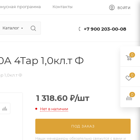
онусная программа
Контакты
ВОЙТИ
Каталог
+7 900 203-00-08
0
А 4Тар 1,0кл.т Ф
р 1,0кл.т Ф
0
0
1 318.60
₽
/шт
Нет в наличии
ПОД ЗАКАЗ
Наши менеджеры обязательно свяжутся с вами и