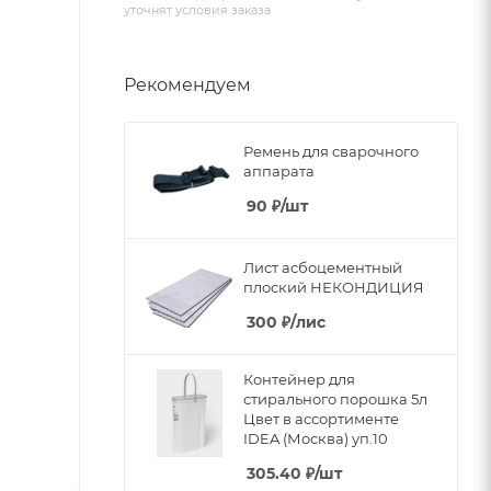
уточнят условия заказа
Рекомендуем
Ремень для сварочного
аппарата
90
₽
/шт
Лист асбоцементный
плоский НЕКОНДИЦИЯ
300
₽
/лис
Контейнер для
стирального порошка 5л
Цвет в ассортименте
IDEA (Москва) уп.10
305.40
₽
/шт