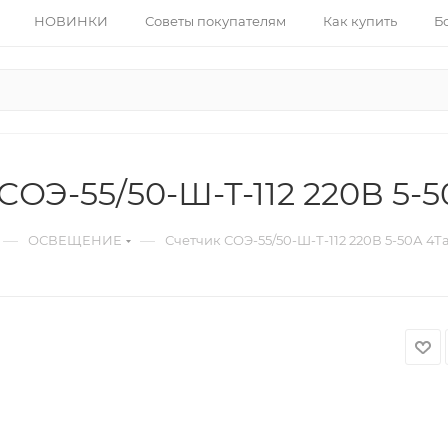
НОВИНКИ
Советы покупателям
Как купить
Б
СОЭ-55/50-Ш-Т-112 220В 5-50
—
—
ОСВЕЩЕНИЕ
Счетчик СОЭ-55/50-Ш-Т-112 220В 5-50А 4Та