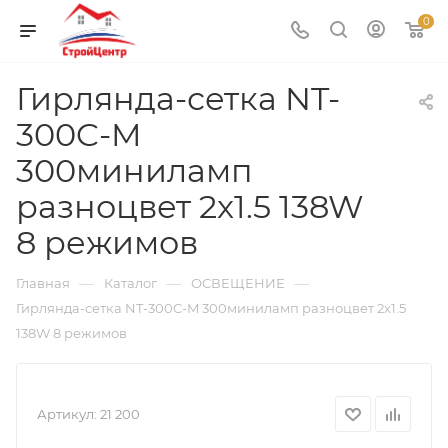
0
Гирлянда-сетка NT-
300C-M
300миниламп
разноцвет 2x1.5 138W
8 режимов
—
—
—
Главная
Каталог
ОСВЕЩЕНИЕ
Гирлянда-сетка NT-300C-M 300миниламп разноцвет 2x1.5
138W 8 режимов
Артикул:
21 200