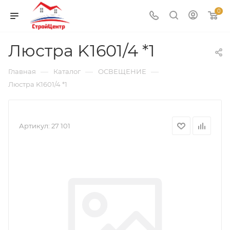
0
Люстра K1601/4 *1
—
—
—
Главная
Каталог
ОСВЕЩЕНИЕ
Люстра K1601/4 *1
Артикул:
27 101