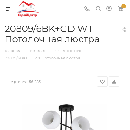
0
20809/6BK+GD WT
Потолочная люстра
—
—
—
Главная
Каталог
ОСВЕЩЕНИЕ
20809/6BK+GD WT Потолочная люстра
Артикул:
56 285