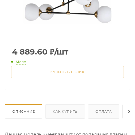
4 889.60
₽
/шт
Мало
КУПИТЬ В 1 КЛИК
ОПИСАНИЕ
КАК КУПИТЬ
ОПЛАТА
Д
Данная модель имеет защиту от попадания влаги и