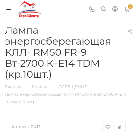
0
Лампа
энергосберегающая
КЛЛ- RM50 FR-9
Вт-2700 К–Е14 TDM
(кр.10шт.)
—
—
—
Главная
Каталог
ОСВЕЩЕНИЕ
Лампа энергосберегающая КЛЛ- RM50 FR-9 Вт-2700 К–Е14
TDM (кр.10шт.)
Артикул:
7 413