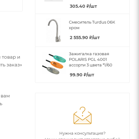
305.40
₽
/шт
Смеситель Turdus 06К
хром
2 555.90
₽
/шт
Зажигалка газовая
 товар и
POLARIS PGL 4001
ть заказ»
ассорти 3 цвета *1/60
99.90
₽
/шт
 вам
ь
Нужна консультация?