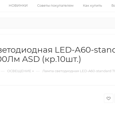
НОВИНКИ
Советы покупателям
Как купить
Б
етодиодная LED-A60-stand
0Лм ASD (кр.10шт.)
—
—
ОСВЕЩЕНИЕ
Лампа светодиодная LED-A60-standard 7В