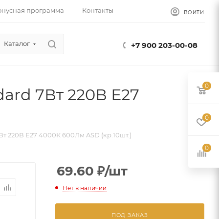
онусная программа
Контакты
ВОЙТИ
Каталог
+7 900 203-00-08
0
ard 7Вт 220В Е27
0
т 220В Е27 4000К 600Лм ASD (кр.10шт.)
0
69.60
₽
/шт
Нет в наличии
ПОД ЗАКАЗ