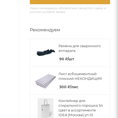
Наши менеджеры обязательно свяжутся с вами и
уточнят условия заказа
Рекомендуем
Ремень для сварочного
аппарата
90
₽
/шт
Лист асбоцементный
плоский НЕКОНДИЦИЯ
300
₽
/лис
Контейнер для
стирального порошка 5л
Цвет в ассортименте
IDEA (Москва) уп.10