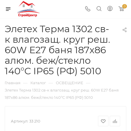
0
Элетех Терма 1302 св-
к влагозащ. круг реш.
60W Е27 баня 187x86
алюм. беж/стекло
140°С IP65 (РФ) 5010
—
—
—
Главная
Каталог
ОСВЕЩЕНИЕ
Элетех Терма 1302 св-к влагозащ. круг реш. 60W Е27 баня
187x86 алюм. беж/стекло 140°С IP65 (РФ) 5010
Артикул:
33 210