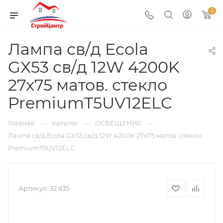
0
Лампа св/д Ecola
GX53 св/д 12W 4200K
27x75 матов. стекло
PremiumT5UV12ELC
—
—
—
Главная
Каталог
ОСВЕЩЕНИЕ
Лампа св/д Ecola GX53 св/д 12W 4200K 27x75 матов. стекло
PremiumT5UV12ELC
Артикул:
32 835