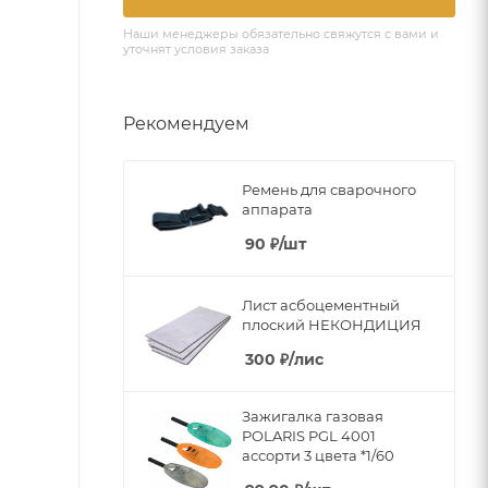
Наши менеджеры обязательно свяжутся с вами и
уточнят условия заказа
Рекомендуем
Ремень для сварочного
аппарата
90
₽
/шт
Лист асбоцементный
плоский НЕКОНДИЦИЯ
300
₽
/лис
Зажигалка газовая
POLARIS PGL 4001
ассорти 3 цвета *1/60