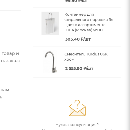
99.90
₽
/шт
Контейнер для
стирального порошка 5л
Цвет в ассортименте
IDEA (Москва) уп.10
305.40
₽
/шт
 товар и
Смеситель Turdus 06К
хром
ть заказ»
2 555.90
₽
/шт
 вам
ь
Нужна консультация?