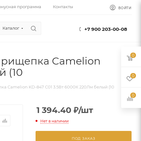
онусная программа
Контакты
ВОЙТИ
Каталог
+7 900 203-00-08
0
прищепка Camelion
й (10
0
а Camelion KD-847 C01 3.5Вт 6000К 220Лм белый (10
0
1 394.40
₽
/шт
Нет в наличии
ПОД ЗАКАЗ