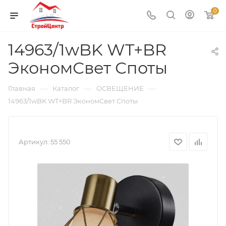
0
14963/1wBK WT+BR
ЭкономСвет Споты
—
—
—
Главная
Каталог
ОСВЕЩЕНИЕ
14963/1wBK WT+BR ЭкономСвет Споты
Артикул:
55 550