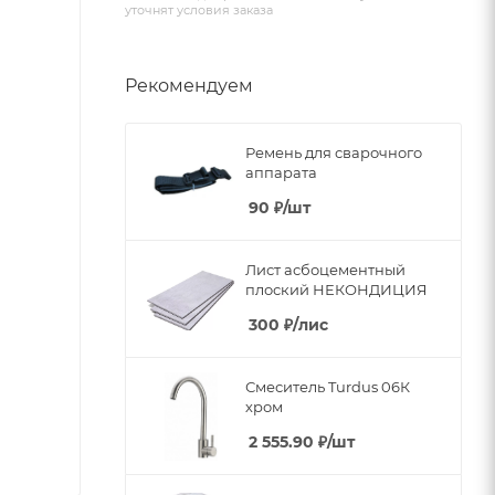
уточнят условия заказа
Рекомендуем
Ремень для сварочного
аппарата
90
₽
/шт
Лист асбоцементный
плоский НЕКОНДИЦИЯ
300
₽
/лис
Смеситель Turdus 06К
хром
2 555.90
₽
/шт