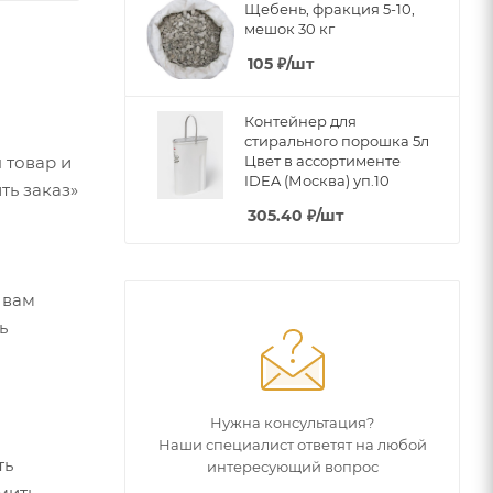
Щебень, фракция 5-10,
мешок 30 кг
105
₽
/шт
Контейнер для
стирального порошка 5л
Цвет в ассортименте
 товар и
IDEA (Москва) уп.10
ть заказ»
305.40
₽
/шт
 вам
ь
Нужна консультация?
Наши специалист ответят на любой
ть
интересующий вопрос
мить