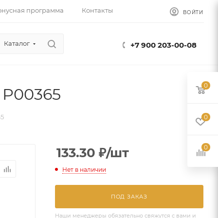
онусная программа
Контакты
ВОЙТИ
Каталог
+7 900 203-00-08
0
 P00365
65
0
0
133.30
₽
/шт
Нет в наличии
ПОД ЗАКАЗ
Наши менеджеры обязательно свяжутся с вами и