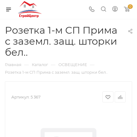
0
Розетка 1-м СП Прима
с заземл. защ. шторки
бел..
—
—
—
Главная
Каталог
ОСВЕЩЕНИЕ
Розетка 1-м СП Прима с заземл. защ. шторки бел..
Артикул:
5 367